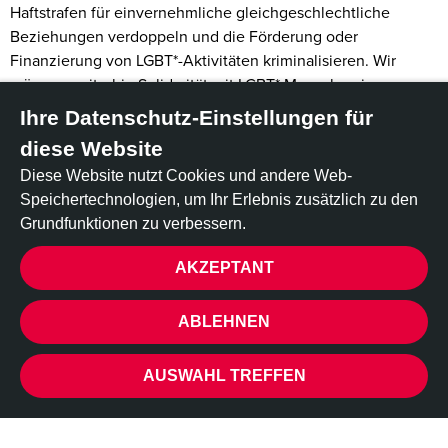
Haftstrafen für einvernehmliche gleichgeschlechtliche
Beziehungen verdoppeln und die Förderung oder
Finanzierung von LGBT*-Aktivitäten kriminalisieren. Wir
müssen weiterhin Solidarität mit LGBT* Menschen im
Senegal zeigen, ein sofortiges Moratorium für die
Ihre Datenschutz-Einstellungen für
Anwendung dieses neuen Gesetzes fordern, die Freilassung
diese Website
aller Inhaftierten verlangen und Druck für die vollständige
Diese Website nutzt Cookies und andere Web-
Aufhebung dieses Gesetzes aufbauen.
Speichertechnologien, um Ihr Erlebnis zusätzlich zu den
Pape Cheikh Diallo ist ein bekannter Fernsehmoderator.
Grundfunktionen zu verbessern.
Djiby Dramé ist Musiker. Andere sind Schneiderinnen,
Stylistinnen, Fotografinnen oder junge Männer, die sich mit
AKZEPTANT
Freundinnen treffen. Heute sitzen sie im Gefängnis.
DATENSCHUTZ
Sie wurden in Senegal festgenommen und wegen
ABLEHNEN
"unnatürlicher Handlungen" angeklagt – ein Begriff, der
genutzt wird, um Menschen für gleichgeschlechtliche
AUSWAHL TREFFEN
Beziehungen zu bestrafen. Einige wurden zusätzlich
beschuldigt, HIV "absichtlich übertragen" zu haben. Ihnen
drohen mehrjährige Haftstrafen.