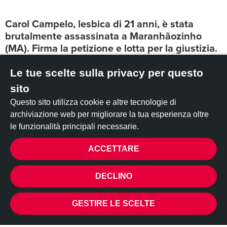
Carol Campelo, lesbica di 21 anni, è stata
brutalmente assassinata a Maranhãozinho
(MA). Firma la petizione e lotta per la giustizia.
Vari gruppi lesbici in Brasile condannano pubblicamente il
Le tue scelte sulla privacy per questo
brutale omicidio della 21enne Ana Caroline Sousa Campelo
sito
(nota come Carol Campelo), avvenuto il 10 dicembre 2023.
Questo sito utilizza cookie e altre tecnologie di
Ad Ana Caroline
è stata asportata la pelle del viso, del
archiviazione web per migliorare la tua esperienza oltre
cuoio capelluto, degli occhi e delle orecchie, il che indica
le funzionalità principali necessarie.
che è stata torturata prima di morire
. Secondo la Polizia
militare, Carol è stata trovata morta nel Bairro Novo, a
ACCETTARE
Maranhãozinho, una città a 232 km da São Luís, nel
PRIVACY
Maranhão, in Brasile.
DECLINO
Persone vicine a Carol dicono che era lesbica dal 2019 e che
si era recentemente trasferita nel comune
per vivere con la
GESTIRE LE SCELTE
sua ragazza
.