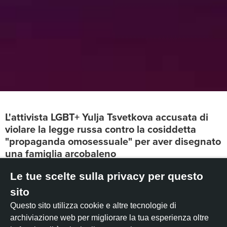
L'attivista LGBT+ Yulja Tsvetkova accusata di
violare la legge russa contro la cosiddetta
"propaganda omosessuale" per aver disegnato
una famiglia arcobaleno
Le tue scelte sulla privacy per questo
Aggiornamento – 01 dicembre 2022:
Buone notizie! Dopo
più di tre anni di arresti domiciliari e battaglie legali
sito
apparentemente infinite, Yulja è stata finalmente scagionata
Questo sito utilizza cookie e altre tecnologie di
da tutte le accuse. Ha potuto lasciare la Russia insieme alla
archiviazione web per migliorare la tua esperienza oltre
sua famiglia e ora è al sicuro in un Paese europeo!