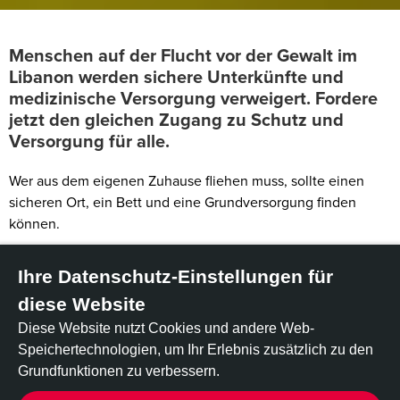
Menschen auf der Flucht vor der Gewalt im
Libanon werden sichere Unterkünfte und
medizinische Versorgung verweigert. Fordere
jetzt den gleichen Zugang zu Schutz und
Versorgung für alle.
Wer aus dem eigenen Zuhause fliehen muss, sollte einen
sicheren Ort, ein Bett und eine Grundversorgung finden
können.
Im Libanon suchen Menschen, die vor Luftangriffen und
Ihre Datenschutz-Einstellungen für
Gewalt fliehen, verzweifelt nach Schutz. Manche schlafen in
Autos. Andere drängen sich in Schulen und öffentlichen
diese Website
Gebäuden zusammen, in der Hoffnung auf Essen und Ruhe.
Diese Website nutzt Cookies und andere Web-
Doch manche Menschen werden immer noch
Speichertechnologien, um Ihr Erlebnis zusätzlich zu den
ausgeschlossen.
Grundfunktionen zu verbessern.