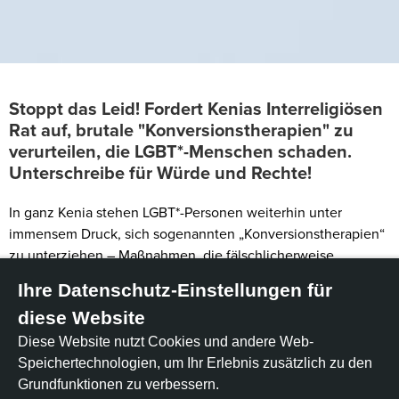
Stoppt das Leid! Fordert Kenias Interreligiösen
Rat auf, brutale "Konversionstherapien" zu
verurteilen, die LGBT*-Menschen schaden.
Unterschreibe für Würde und Rechte!
In ganz Kenia stehen LGBT*-Personen weiterhin unter
immensem Druck, sich sogenannten „Konversionstherapien“
zu unterziehen – Maßnahmen, die fälschlicherweise
behaupten, die sexuelle Orientierung oder
Ihre Datenschutz-Einstellungen für
Geschlechtsidentität eines Menschen verändern oder
diese Website
„heilen“ zu können. Diese Praktiken, oft getarnt als religiöse
Lehre oder spirituelle Beratung, beruhen auf dem Irrglauben,
Diese Website nutzt Cookies und andere Web-
dass LGBT*-Identitäten unnatürlich, sündhaft oder moralisch
Speichertechnologien, um Ihr Erlebnis zusätzlich zu den
verwerflich seien.
Grundfunktionen zu verbessern.