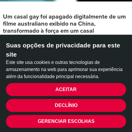
Um casal gay foi apagado digitalmente de um
filme australiano exibido na China,
transformado à força em um casal
heterossexual. Isso não é apenas censura: é o
apagamento de vidas LGBT+. Assine este
Suas opções de privacidade para este
abaixo-assinado para exigir o fim dessa
site
censura.
Este site usa cookies e outras tecnologias de
armazenamento na web para aprimorar sua experiência
O amor nunca deveria ser reescrito.
além da funcionalidade principal necessária.
Quando o público na China assistiu ao filme australiano
Together
, ficou chocado. Um casal do mesmo gênero havia
ACEITAR
sido apagado digitalmente – o rosto de um homem foi
PRIVACIDADE
substituído pelo de uma mulher, transformando o casal em
DECLÍNIO
um casal heterossexual.
Isso é mais do que censura. É distorção e apagamento de
GERENCIAR ESCOLHAS
pessoas LGBT+. É uma mensagem que diz às pessoas LGBT+