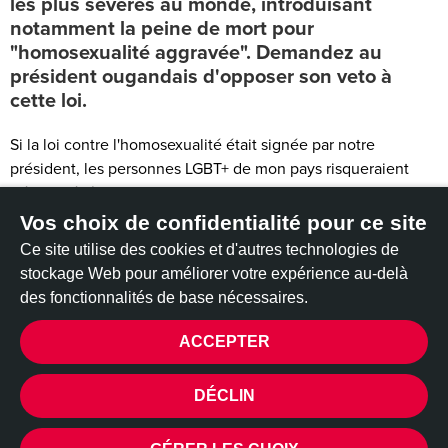
les plus sévères au monde, introduisant
notamment la peine de mort pour
"homosexualité aggravée". Demandez au
président ougandais d'opposer son veto à
cette loi.
Si la loi contre l'homosexualité était signée par notre
président, les personnes LGBT+ de mon pays risqueraient
d'être arrêtées en masse et de subir des violences. Nous
craignons pour nos vies.
Vos choix de confidentialité pour ce site
Ce site utilise des cookies et d'autres technologies de
La nouvelle loi est une attaque sévère contre nos droits
stockage Web pour améliorer votre expérience au-delà
humains et nos droits de citoyenneté. Elle nous criminalise
des fonctionnalités de base nécessaires.
simplement parce que nous sommes ce que nous sommes.
Si la loi est promulguée,
nous risquons des peines de prison
ACCEPTER
allant jusqu'à vingt ans pour "promotion de
l'homosexualité" et la peine de mort pour ce que l'on
CONFIDENTIALITÉ
DÉCLIN
appelle "l'homosexualité aggravée".
La rhétorique haineuse et génocidaire à l'égard de la