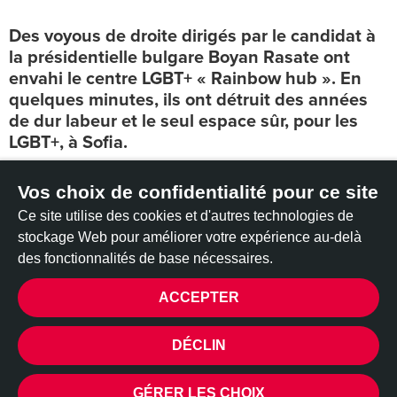
Des voyous de droite dirigés par le candidat à
la présidentielle bulgare Boyan Rasate ont
envahi le centre LGBT+ « Rainbow hub ». En
quelques minutes, ils ont détruit des années
de dur labeur et le seul espace sûr, pour les
LGBT+, à Sofia.
Mise à jour - 28 juillet 2023 :
Suite à des années de travail
Vos choix de confidentialité pour ce site
et de pression publique menée par les organisations LGBT+
Ce site utilise des cookies et d'autres technologies de
en Bulgarie et à l'étranger, l'Assemblée nationale bulgare a
stockage Web pour améliorer votre expérience au-delà
enfin inscrit les crimes de haine liés à l'orientation sexuelle
des fonctionnalités de base nécessaires.
dans le code pénal du pays.
----------------------------------------
ACCEPTER
Quelques jours seulement avant l'attaque, la communauté
CONFIDENTIALITÉ
DÉCLIN
LGBT+ a remis une pétition au ministère de la Justice,
l'exhortant à enfin prendre des mesures sérieuses contre les
crimes haineux faites à l'endroit de la communauté LGBT+.
GÉRER LES CHOIX