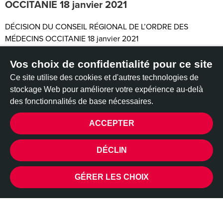
OCCITANIE 18 janvier 2021
DÉCISION DU CONSEIL RÉGIONAL DE L’ORDRE DES
MÉDECINS OCCITANIE 18 janvier 2021
Pour la protection des praticiens refusant la mise en place du
Vos choix de confidentialité pour ce site
protocole de la SoFECT, pour en finir avec la psychiatrisation
Ce site utilise des cookies et d'autres technologies de
forcée des personnes Transgenres!
Réagissons!
stockage Web pour améliorer votre expérience au-delà
des fonctionnalités de base nécessaires.
Dans une décision du 18 janvier 2021 la Chambre
Disciplinaire de l'Ordre des Médecins d'Occitanie a
ACCEPTER
condamné deux médecins à des peines d'interdiction de la
médecine d'un et trois mois.
CONFIDENTIALITÉ
DÉCLIN
La plainte avait été déposée par les parents d'un jeune
majeur Trans.
GÉRER LES CHOIX
Le tort de ces médecins? Ne pas avoir suivi le protocole de la
SoFECT à savoir une psychiatrisation obligatoire de deux ans
par une équipe pluridisciplinaire!