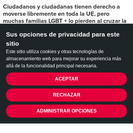
Ciudadanos y ciudadanas tienen derecho a
moverse libremente en toda la UE, pero
muchas familias LGBT + lo pierden al cruzar la
frontera.
Sus opciones de privacidad para este
Actualización - 16 de septiembre de 2020
: la presidenta de
sitio
la Comisión Europea, Ursula von der Leyen, dijo en su
Este sitio utiliza cookies y otras tecnologías de
discurso sobre el estado de la Unión que impulsará el
almacenamiento web para mejorar su experiencia más
"reconocimiento mutuo de las relaciones familiares" en la UE
allá de la funcionalidad principal necesaria.
porque "si eres padre o madre en un país, eres padre o madre
en todos los países ".
ACEPTAR
-------------------------------
PRIVACIDAD
RECHAZAR
Hace 16 años, la Unión Europea se aseguró de que sus
ciudadanos y ciudadanas, así como sus familiares tuvieran
ADMINISTRAR OPCIONES
derecho a moverse y vivir libremente.
Pero las personas LGBT + a menudo se enfrentan a
dificultades porque unos Estados miembros no siempre