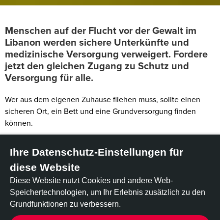
Menschen auf der Flucht vor der Gewalt im
Libanon werden sichere Unterkünfte und
medizinische Versorgung verweigert. Fordere
jetzt den gleichen Zugang zu Schutz und
Versorgung für alle.
Wer aus dem eigenen Zuhause fliehen muss, sollte einen
sicheren Ort, ein Bett und eine Grundversorgung finden
können.
Im Libanon suchen Menschen, die vor Luftangriffen und
Ihre Datenschutz-Einstellungen für
Gewalt fliehen, verzweifelt nach Schutz. Manche schlafen in
Autos. Andere drängen sich in Schulen und öffentlichen
diese Website
Gebäuden zusammen, in der Hoffnung auf Essen und Ruhe.
Diese Website nutzt Cookies und andere Web-
Doch manche Menschen werden immer noch
Speichertechnologien, um Ihr Erlebnis zusätzlich zu den
ausgeschlossen.
Grundfunktionen zu verbessern.